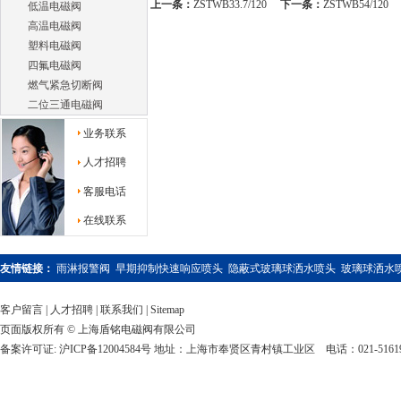
上一条：
ZSTWB33.7/120
下一条：
ZSTWB54/120
低温电磁阀
两股水流在喷头的喷口
高温电磁阀
化，喷出的水雾比较均
塑料电磁阀
四氟电磁阀
象的外表面上，以达到
燃气紧急切断阀
二位三通电磁阀
芯-高速水雾喷头的主
业务联系
和雾化水滴的直径是不
人才招聘
撞击后喷射出来，而四
客服电话
撞击在一起然后喷射出
在线联系
三、技术性能
友情链接：
雨淋报警阀
早期抑制快速响应喷头
隐蔽式玻璃球洒水喷头
玻璃球洒水
1)额定工作压力：0.35M
客户留言
|
人才招聘
|
联系我们
|
Sitemap
2)雾化形式：压力水
页面版权所有 © 上海盾铭电磁阀有限公司
混合腔在离心力作用下
备案许可证: 沪ICP备12004584号
地址：上海市奉贤区青村镇工业区 电话：021-51619875 传
3)雾滴直径：Dv0.9＜90