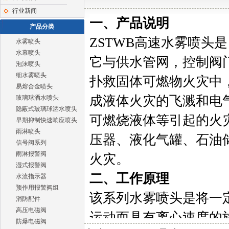
行业新闻
一、产品说明
产品分类
ZSTWB高速水雾喷头
是
水雾喷头
水幕喷头
它与供水管网，控制阀
泡沫喷头
细水雾喷头
扑救固体可燃物火灾中
易熔合金喷头
成液体火灾的飞溅和电
玻璃球洒水喷头
隐蔽式玻璃球洒水喷头
可燃烧液体等引起的火
早期抑制快速响应喷头
雨淋喷头
压器、液化气罐、石油
信号阀系列
雨淋报警阀
火灾。
湿式报警阀
二
、工作原理
水流指示器
预作用报警阀组
该系列水雾喷头是将一
消防配件
高压电磁阀
运动而具有离心速度的
防爆电磁阀